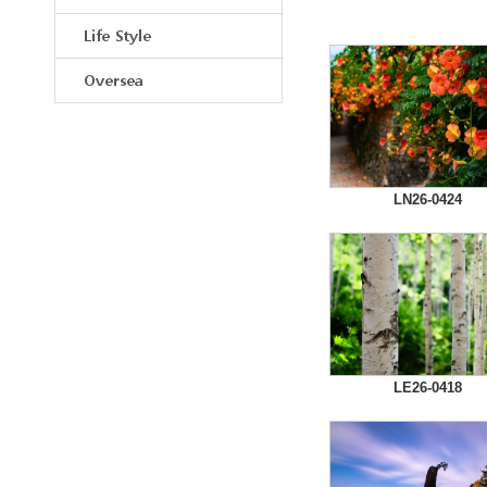
Life Style
Oversea
LN26-0424
LE26-0418