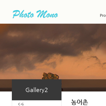
Pro
Gallery2
농어촌
C·G