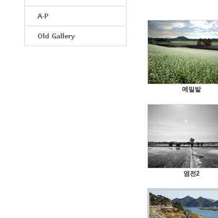
A·P
Old Gallery
메밀밭
염전2